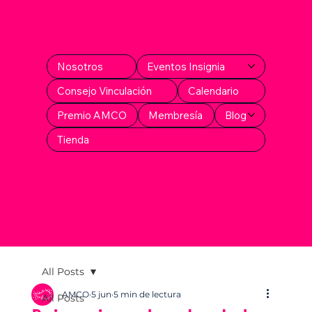
Nosotros
Eventos Insignia
Consejo Vinculación
Calendario
Premio AMCO
Membresía
Blog
Tienda
All Posts
AMCO
5 jun
5 min de lectura
All Posts