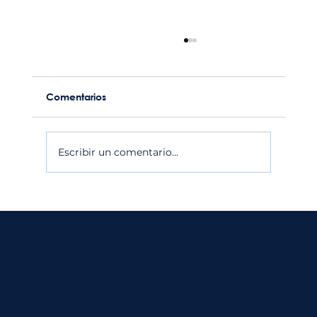
Comentarios
Escribir un comentario...
Casos que inspiran: Licuadora Group
| Premio AMCO y Festival AMAPRO
2025
contacto@amco.org.mx