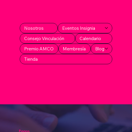
Nosotros
Eventos Insignia
Consejo Vinculación
Calendario
Premio AMCO
Membresía
Blog
Tienda
Pagos