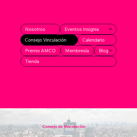
Nosotros
Eventos Insignia
Consejo Vinculación
Calendario
Premio AMCO
Membresía
Blog
Tienda
Consejo de Vinculación