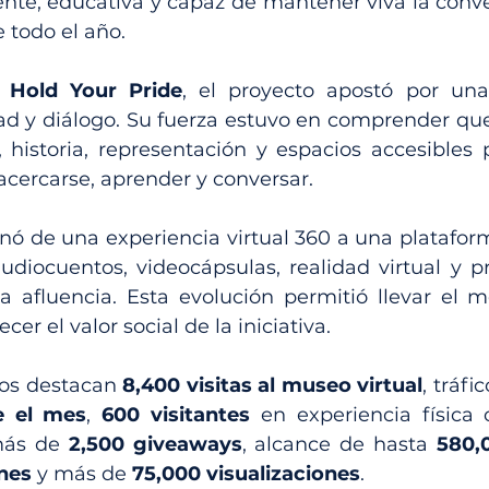
ente, educativa y capaz de mantener viva la conve
 todo el año.
 
Hold Your Pride
, el proyecto apostó por una 
ad y diálogo. Su fuerza estuvo en comprender que 
, historia, representación y espacios accesibles
cercarse, aprender y conversar.
nó de una experiencia virtual 360 a una plataform
udiocuentos, videocápsulas, realidad virtual y pre
a afluencia. Esta evolución permitió llevar el 
cer el valor social de la iniciativa.
dos destacan 
8,400 visitas al museo virtual
e el mes
, 
600 visitantes
 en experiencia física 
más de 
2,500 giveaways
, alcance de hasta 
580,
nes
 y más de 
75,000 visualizaciones
.