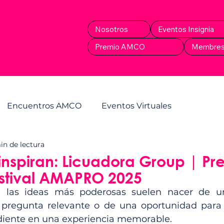
Nosotros
Eventos Insignia
Premio AMCO
Membres
Encuentros AMCO
Eventos Virtuales
in de lectura
inspiran: Licuadora Group | Pr
stival AMAPRO 2025
 las ideas más poderosas suelen nacer de un
pregunta relevante o de una oportunidad para c
diente en una experiencia memorable.