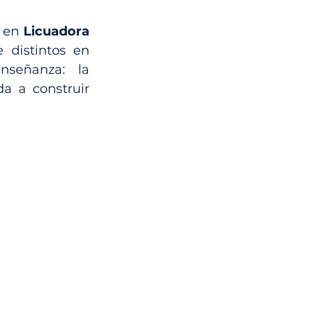
 en 
Licuadora 
distintos en 
señanza: la 
a a construir 