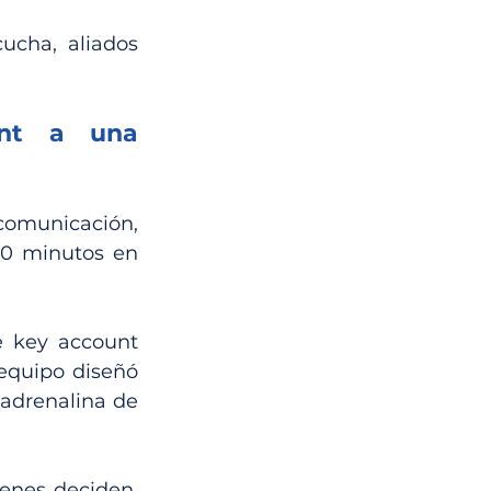
cha, aliados 
nt a una 
omunicación, 
0 minutos en 
e key account 
equipo diseñó 
adrenalina de 
enes deciden, 