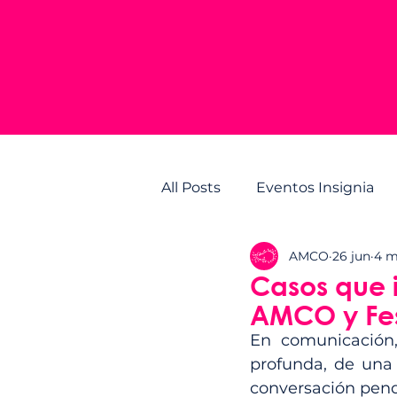
All Posts
Eventos Insignia
AMCO
26 jun
4 m
Casos que 
AMCO y Fe
En comunicación,
profunda, de una 
conversación pen