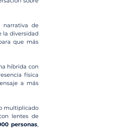
rsación sobre 
narrativa de 
la diversidad 
 para que más 
a híbrida con 
sencia física 
mensaje a más 
, tráfico multiplicado 
con lentes de 
000 personas
, 