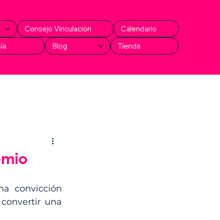
Consejo Vinculación
Calendario
ía
Blog
Tienda
emio
a convicción 
onvertir una 