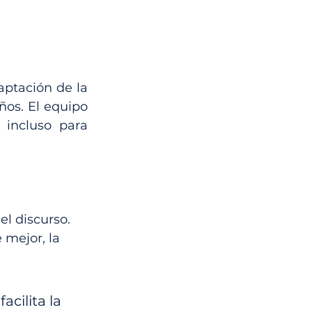
ptación de la 
os. El equipo 
 incluso para 
l discurso. 
mejor, la 
acilita la 