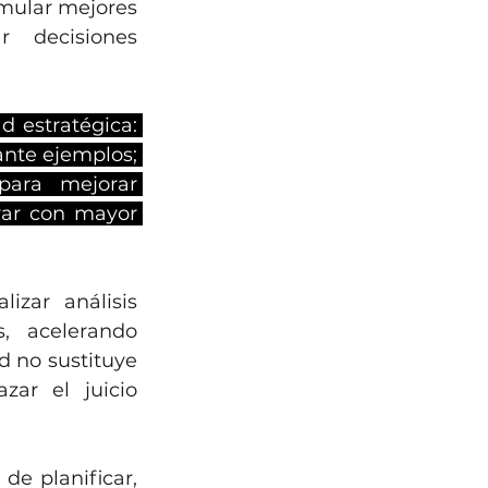
mular mejores 
 decisiones 
 estratégica: 
ante ejemplos; 
para mejorar 
rar con mayor 
zar análisis 
, acelerando 
 no sustituye 
ar el juicio 
e planificar, 