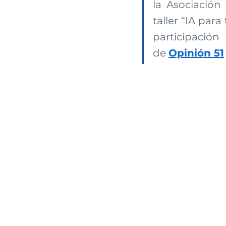
la Asociación
taller “IA para
participació
de
Opinión 51