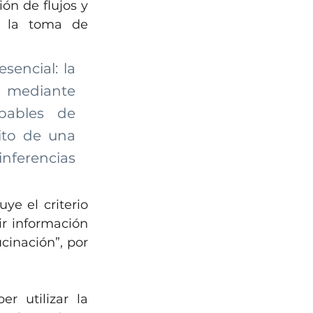
n de flujos y 
a la toma de 
encial: la 
 mediante 
ables de 
ito de una 
nferencias 
e el criterio 
r información 
inación”, por 
 utilizar la 