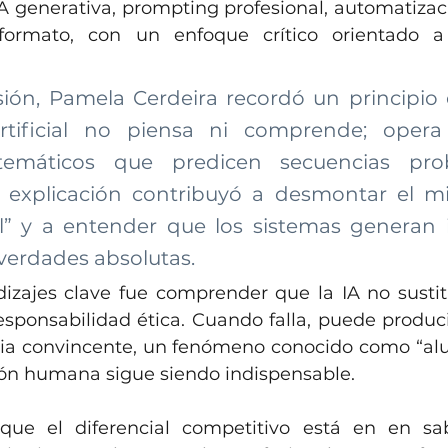
 generativa, prompting profesional, automatizació
iformato, con un enfoque crítico orientado 
ión, Pamela Cerdeira recordó un principio es
artificial no piensa ni comprende; opera
emáticos que predicen secuencias prob
a explicación contribuyó a desmontar el m
l” y a entender que los sistemas generan i
 verdades absolutas.
izajes clave fue comprender que la IA no sustituy
responsabilidad ética. Cuando falla, puede produci
cia convincente, un fenómeno conocido como “aluc
sión humana sigue siendo indispensable.
ue el diferencial competitivo está en en saber