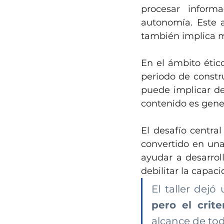
procesar inform
autonomía. Este a
también implica m
En el ámbito étic
periodo de constru
puede implicar de
contenido es gener
El desafío central 
convertido en una 
ayudar a desarrol
debilitar la capaci
El taller dejó
pero el crite
alcance de tod