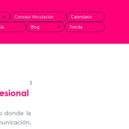
Consejo Vinculación
Calendario
ía
Blog
Tienda
fesional
o donde la 
unicación, 