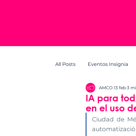
All Posts
Eventos Insignia
AMCO
13 feb
3 mi
IA para todx
en el uso de
Ciudad de Méx
automatizació