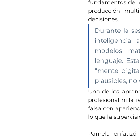
fundamentos de IA
producción mult
decisiones.
Durante la ses
inteligencia 
modelos mat
lenguaje. Est
“mente digita
plausibles, no
Uno de los aprend
profesional ni la 
falsa con aparien
lo que la supervi
Pamela enfatizó q