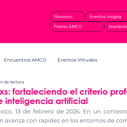
Nosotros
Eventos Insignia
Premio AMCO
Membres
Encuentros AMCO
Eventos Virtuales
n de lectura
s: fortaleciendo el criterio pro
 inteligencia artificial
ico, 13 de febrero de 2026. En un context
n avanza con rapidez en los entornos de com