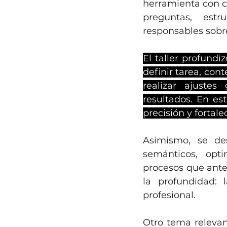
herramienta con cr
preguntas, estr
responsables sobre
El taller profundi
definir tarea, cont
realizar ajustes
resultados. En es
precisión y fortalec
Asimismo, se des
semánticos, opti
procesos que antes
la profundidad: 
profesional.
Otro tema relevan