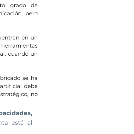
to grado de 
cación, pero 
uentran en un 
 herramientas 
al: cuando un 
abricado se ha 
rtificial debe 
tratégico, no 
acidades, 
ta está al 