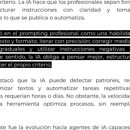
iterio. La IA hace que los profesionales sepan for
ucturar instrucciones con claridad y tomar
 lo que se publica o automatiza.
zó en el prompting profesional como una habilidad
exto y formato; iterar con precisión; corregir medi
 graduales y utilizar instrucciones negativas 
te sentido, la IA obliga a pensar mejor, estructu
er el propio criterio.
tacó que la IA puede detectar patrones, reali
mizar textos y automatizar tareas repetitivas
 requerían horas o días. No obstante, la velocidad
la herramienta optimiza procesos, sin reemplaz
te fue la evolución hacia agentes de IA capaces d